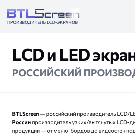
ПРОИЗВОДИТЕЛЬ LCD-ЭКРАНОВ
LCD и LED экра
РОССИЙСКИЙ ПРОИЗВО
Цифровые штендеры
Витринный бокс
Цифровые меню-
Вытянутые L
BTLScreen
— российский производитель LCD/LED
России
производитель узких/вытянутых LCD-ди
продукции — от меню-бордов до видеостен под