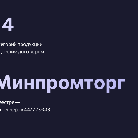
14
тегорий продукции
д одним договором
Минпромторг
реестре —
я тендеров 44/223-ФЗ