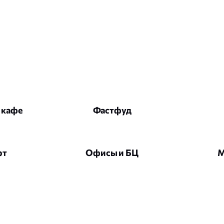
 кафе
Фастфуд
рт
Офисы и БЦ
М