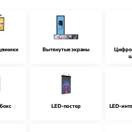
ценники
Вытянутые экраны
Цифро
ш
бокс
LED-постер
LED-инт