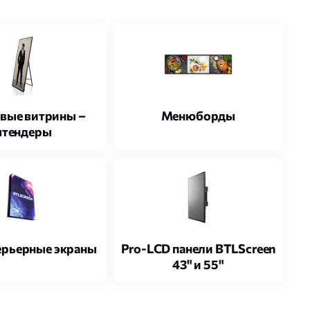
вые витрины –
Менюборды
тендеры
ерьерные экраны
Pro-LCD панели BTLScreen
43" и 55"