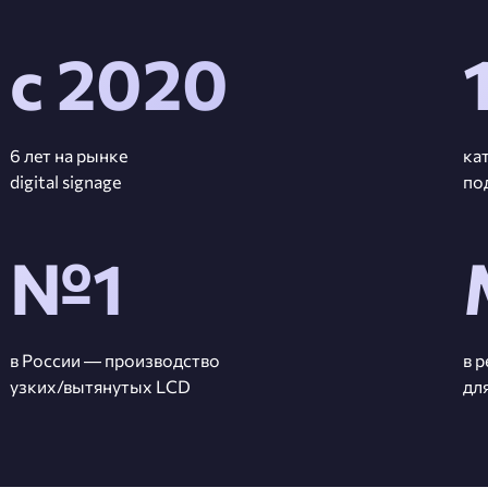
с 2020
6 лет на рынке
ка
digital signage
по
№1
в России — производство
в 
узких/вытянутых LCD
дл