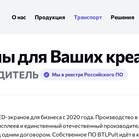
О нас
Продукция
Транспорт
Решения
ны для Ваших кре
ДИТЕЛЬ
Мы в реестре Российского ПО
Профессиональные LCD-
борды
CD
Интерьерный LED-экран
панели
Прозра
Элек
-экранов для бизнеса с 2020 года. Производство в 
сплеев и единственный отечественный производите
 одним договором. Собственное ПО BTLPult идёт в 