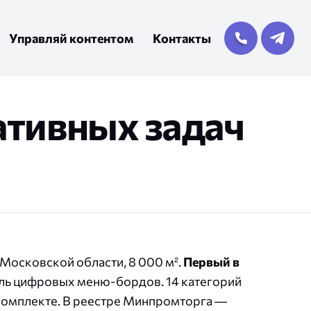
Управляй контентом
Контакты
ативных задач
Дисплеи нестандартных
чные LED-системы
тронные ценники
Шелф-баннеры
форм
Московской области, 8 000 м².
Первый в
ль цифровых меню-бордов. 14 категорий
комплекте. В реестре Минпромторга —