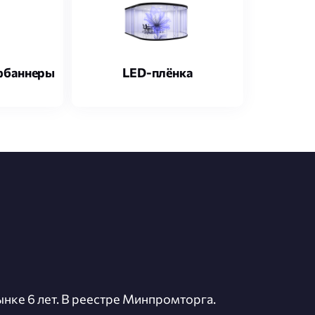
фбаннеры
LED-плёнка
нке 6 лет. В реестре Минпромторга.