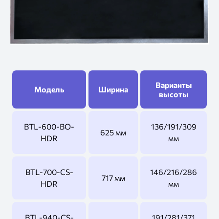
Варианты
Модель
Ширина
высоты
BTL-600-BO-
136/191/309
625 мм
HDR
мм
BTL-700-CS-
146/216/286
717 мм
HDR
мм
BTL-940-CS-
191/281/371