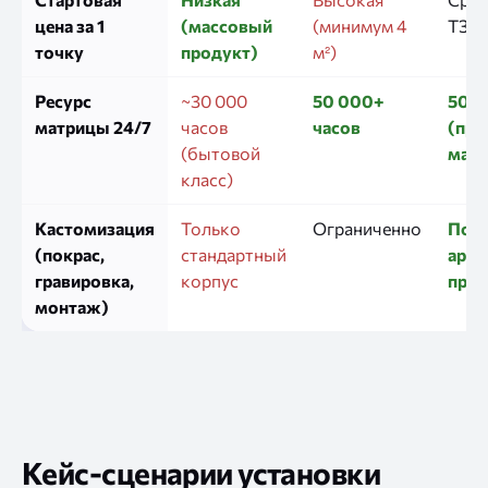
цена за 1
(массовый
(минимум 4
ТЗ)
точку
продукт)
м²)
Ресурс
~30 000
50 000+
50 0
матрицы 24/7
часов
часов
(пр
(бытовой
матр
класс)
Кастомизация
Только
Ограниченно
Полн
(покрас,
стандартный
архи
гравировка,
корпус
прое
монтаж)
Кейс-сценарии установки