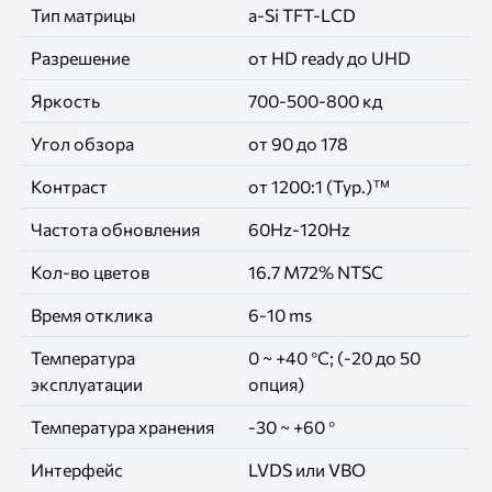
Тип матрицы
a-Si TFT-LCD
Разрешение
от HD ready до UHD
Яркость
700-500-800 кд
Угол обзора
от 90 до 178
Контраст
от 1200:1 (Тур.)™
Частота обновления
60Hz-120Hz
Кол-во цветов
16.7 М72% NTSC
Время отклика
6-10 ms
Температура
0 ~ +40 °C; (-20 до 50
эксплуатации
опция)
Температура хранения
-30 ~ +60 °
Интерфейс
LVDS или VBO