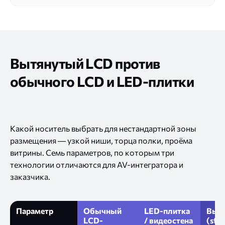
Вытянутый LCD против
обычного LCD и LED-плитки
Какой носитель выбрать для нестандартной зоны
размещения — узкой ниши, торца полки, проёма
витрины. Семь параметров, по которым три
технологии отличаются для AV-интегратора и
заказчика.
Параметр
Обычный
LED-плитка
Выт
LCD-
/ видеостена
(stre