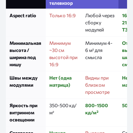
телевизор
Aspect ratio
Только 16:9
Любой через
16:3,
сборку
21:9
модулей
ТЗ
Минимальная
Минимум
Минимум 4-
От 1
высота /
~30 см
6 м² для
высо
ширина под
высотой при
смысла
шири
нишу
16:9
см
Швы между
Нет (одна
Видны при
Нет 
модулями
матрица)
близком
матр
просмотре
Яркость при
350-500 кд/
800-1500
500-
витринном
м²
кд/м²
освещении
Стартовая
Низкая
Высокая
Сред