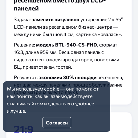
панелей
Задача:
заменить визуально
устаревшие 2 × 55″
LCD-панели за ресепшеном бизнес-центра —
между ними был шов 4 см, картинка «рвалась».
Решение:
модель BTL-940-CS-FHD
, формат
16:3, длина 959 мм. Бесшовная панель с
видеоконтентом для арендаторов, новостями
БЦ, приветствием гостей.
Результат:
экономия 30% площади
ресепшена,
нет шва между панелями, проще обслуживание
Мы используем
cookie
— они помогают
(одна матрица вместо двух).
нам понять, как вы взаимодействуете
с нашим
сайтом
и сделать
его удобнее
и лучше.
Согласен
21:9