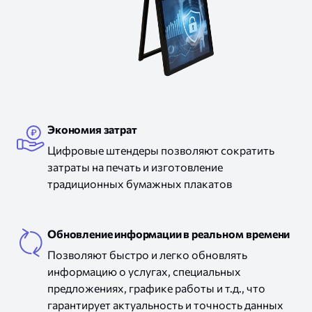
настольный
для
дисплей
банка
в
банк
цифровой штендер для банка
Экономия затрат
Цифровые штендеры позволяют сократить
затраты
на печать
и изготовление
традиционных бумажных плакатов
Обновление информации
в реальном
времени
Позволяют быстро
и легко
обновлять
информацию
о услугах,
специальных
предложениях, графике работы и т.д., что
гарантирует актуальность
и точность
данных