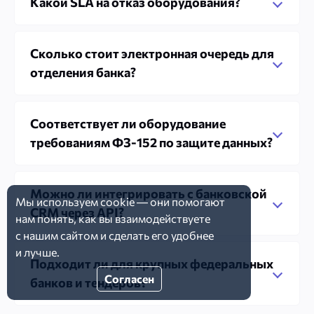
Какой SLA на отказ оборудования?
Сколько стоит электронная очередь для
отделения банка?
Соответствует ли оборудование
требованиям ФЗ-152 по защите данных?
Можно ли интегрировать с банковской
Мы используем
cookie
— они помогают
CRM через API?
нам понять, как вы взаимодействуете
с нашим
сайтом
и сделать
его удобнее
и лучше.
Подходит ли для крупных федеральных
Согласен
банков и тендеров?