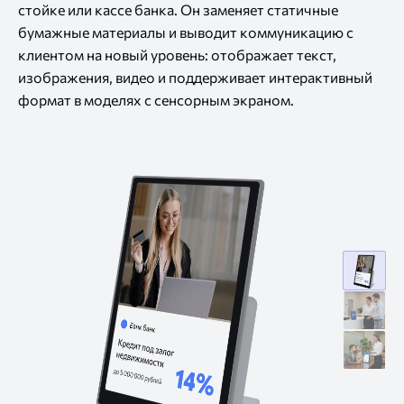
стойке или кассе банка. Он заменяет статичные
бумажные материалы и выводит коммуникацию с
клиентом на новый уровень: отображает текст,
изображения, видео и поддерживает интерактивный
формат в моделях с сенсорным экраном.
дисплей
в
экран
банкома
для
экран
банкома
для