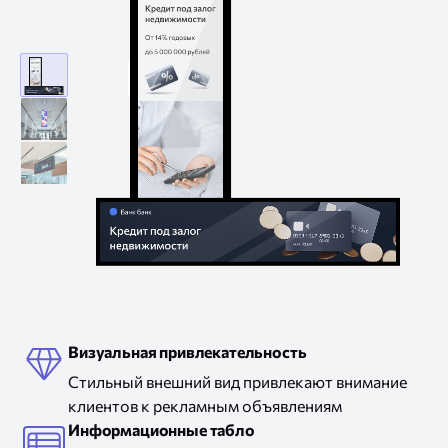
рекламный
экран
подвесной
в
дисплей
банк
экран
в
с
банк
курсом
валют
рекламный экран в банк
Визуальная привлекательность
Стильный внешний вид привлекают внимание
клиентов
к рекламным
объявлениям
Информационные табло