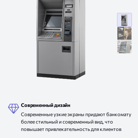
дисплей
в
экран
банкома
для
экран
банкома
для
встраива
в
банкома
дисплей в банкомате
Современный дизайн
Современные узкие экраны придают банкомату
более стильный
и современный
вид, что
повышает привлекательность для клиентов