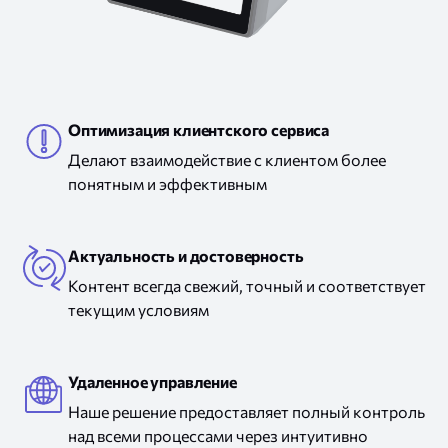
встраива
в
банкома
дисплей в банкомате
Оптимизация клиентского сервиса
Делают взаимодействие с клиентом более
понятным и эффективным
Актуальность и достоверность
Контент всегда свежий, точный и соответствует
текущим условиям
Удаленное управление
Наше решение предоставляет полный контроль
над всеми процессами через интуитивно