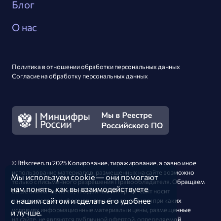
Блог
О нас
Политика в отношении обработки персональных данных
Согласие на обработку персональных данных
© Btlscreen.ru 2025 Копирование, тиражирование,
а равно
иное
использование материалов, размещенных
на сайте
возможно
Мы используем
cookie
— они помогают
только
с письменного
разрешения Правообладателя. Обращаем
нам понять, как вы взаимодействуете
Ваше внимание на то, что данный интернет-сайт носит
с нашим
сайтом
и сделать
его удобнее
исключительно информационный характер и ни при каких
условиях информационные материалы
и цены,
размещенные
и лучше.
на сайте,
не являются
публичной офертой, определяемой