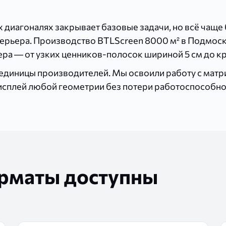
 диагоналях закрывает базовые задачи, но всё чаще
терьера. Производство BTLScreen 8000 м² в Подмоск
ра — от узких ценников-полосок шириной 5 см до к
т единицы производителей. Мы освоили работу с мат
сплей любой геометрии без потери работоспособност
рматы доступны