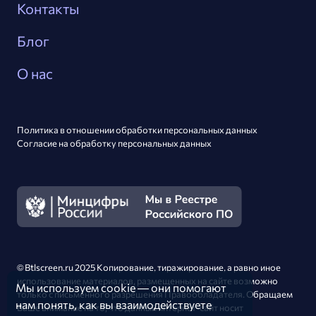
Контакты
Блог
О нас
Политика в отношении обработки персональных данных
Согласие на обработку персональных данных
© Btlscreen.ru 2025 Копирование, тиражирование,
а равно
иное
использование материалов, размещенных
на сайте
возможно
Мы используем
cookie
— они помогают
только
с письменного
разрешения Правообладателя. Обращаем
нам понять, как вы взаимодействуете
Ваше внимание на то, что данный интернет-сайт носит