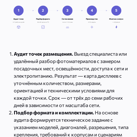
1
2
3
4
5
Аудит точек
Подбор формата
Согласование
Производство
Монтаж и запуск
3–7 рабочих дней
24–48 часов на ТЗ
пилот 1–2 точки
2–10 недель
+ обучение
Аудит точек размещения.
Выезд специалиста или
удалённый разбор фотоматериалов с замером
посадочных мест, освещённости, доступа к сети и
электропитанию. Результат — карта дисплеев с
уточнённым количеством, размерами,
ориентацией и техническими условиями для
каждой точки. Срок — от трёх до семи рабочих
дней в зависимости от масштаба сети.
Подбор формата и комплектации.
На основе
аудита формируется техническое задание с
указанием моделей, диагоналей, разрешения, типа
крепления, требований к корпусам и сценариям