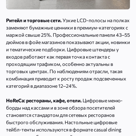
Ритейл и торговые сети.
Узкие LCD-полосы на полках
заменяют бумажные ценники в премиум-категориях с
маржой свыше 25%. Профессиональные панели 43–55
дюймов в фойе магазинов показывают акции, новинки
и тематические подборки. Цифровые штендеры у
входов работают как первая точка контакта с
проходящим трафиком, особенно актуальны в
торговых центрах. По наблюдениям отрасли, такая
комбинация приводит к росту продаж подсвеченных
категорий в диапазоне 12–24%.
HoReCa: рестораны, кафе, отели.
Цифровые меню-
борды над кассами и в зоне обзора посетителей
становятся стандартом для сетевых ресторанов
быстрого обслуживания. Настольные цифровые
тейбл-тенты используются в формате casual dining