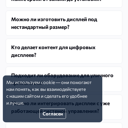
Можно ли изготовить дисплей под
нестандартный размер?
Кто делает контент для цифровых
дисплеев?
Подходит ли оборудование для уличного
Мы используем
cookie
— они помогают
применения?
нам понять, как вы взаимодействуете
с нашим
сайтом
и сделать
его удобнее
и лучше.
Можно ли интегрировать дисплеи с уже
работающей системой управления?
Согласен