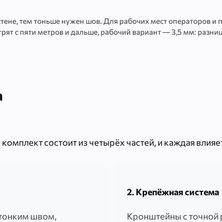
тене, тем тоньше нужен шов. Для рабочих мест операторов и п
трят с пяти метров и дальше, рабочий вариант — 3,5 мм: разни
а
омплект состоит из четырёх частей, и каждая влияет
2. Крепёжная система
тонким швом,
Кронштейны с точной 