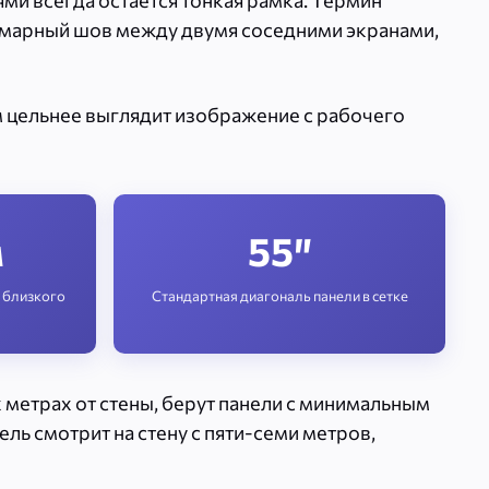
и всегда остаётся тонкая рамка. Термин
уммарный шов между двумя соседними экранами,
ем цельнее выглядит изображение с рабочего
м
55″
 близкого
Стандартная диагональ панели в сетке
х метрах от стены, берут панели с минимальным
ель смотрит на стену с пяти-семи метров,