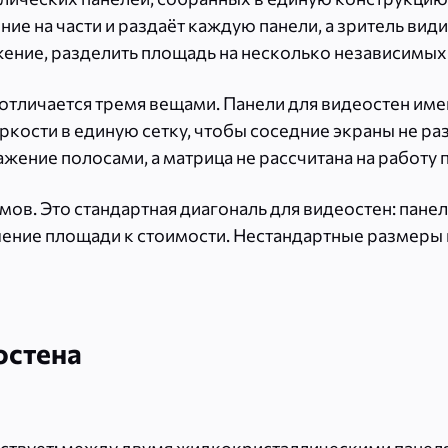
 на части и раздаёт каждую панели, а зритель видит
ение, разделить площадь на несколько независимых
отличается тремя вещами. Панели для видеостен име
ркости в единую сетку, чтобы соседние экраны не ра
ение полосами, а матрица не рассчитана на работу по
в. Это стандартная диагональ для видеостен: панели
ение площади к стоимости. Нестандартные размеры 
остена