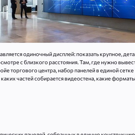
равляется одиночный дисплей: показать крупное, де
смотре с близкого расстояния. Там, где нужно вывес
ойе торгового центра, набор панелей в единой сетк
з каких частей собирается видеостена, какие формат
ических панелей, собранных в единую конструкцию 