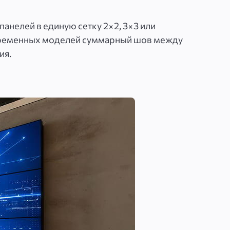
нелей в единую сетку 2×2, 3×3 или
овременных моделей суммарный шов между
ия.