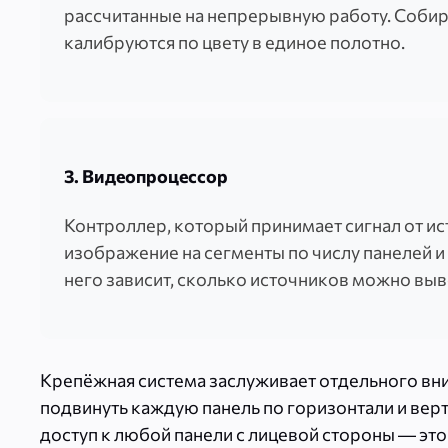
рассчитанные на непрерывную работу. Собира
калибруются по цвету в единое полотно.
3. Видеопроцессор
Контроллер, который принимает сигнал от ис
изображение на сегменты по числу панелей и
него зависит, сколько источников можно вы
Крепёжная система заслуживает отдельного вн
подвинуть каждую панель по горизонтали и вер
доступ к любой панели с лицевой стороны — это