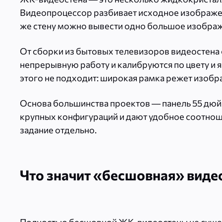
Видеопроцессор разбивает исходное изображение
же стену можно вывести одно большое изображ
От сборки из бытовых телевизоров видеостена 
непрерывную работу и калибруются по цвету и я
этого не подходит: широкая рамка режет изображ
Основа большинства проектов — панель 55 дюймо
крупных конфигураций и дают удобное соотнош
задание отдельно.
Что значит «бесшовная» виде