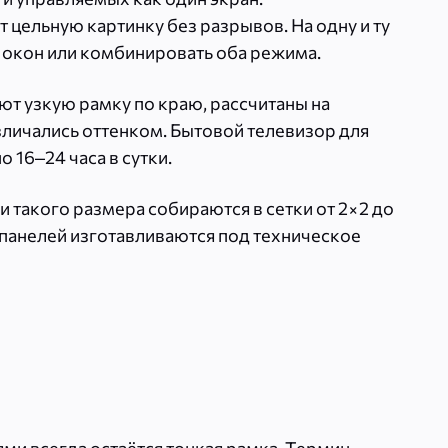
 цельную картинку без разрывов. На одну и ту
 окон или комбинировать оба режима.
ют узкую рамку по краю, рассчитаны на
зличались оттенком. Бытовой телевизор для
 16–24 часа в сутки.
 такого размера собираются в сетки от 2×2 до
панелей изготавливаются под техническое