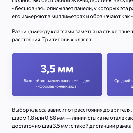
Полностью бесшовной ЖК-видеостены не сущест
«бесшовная» описывает панели, у которых эта
его измеряют в миллиметрах и обозначают как «
Разница между классами заметна на стыке панел
расстояния. Три типовых класса:
3,5 мм
Базовый шов между панелями — для
Средний к
информационных задач
д
Выбор класса зависит от расстояния до зрителя.
швом 1,8 или 0,88 мм — линии стыка не отвлекаю
достаточно шва 3,5 мм: с такой дистанции рамка