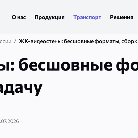
О нас
Продукция
Транспорт
Решения
оссии
ЖК-видеостены: бесшовные форматы, сборка
: бесшовные фо
адачу
.07.2026