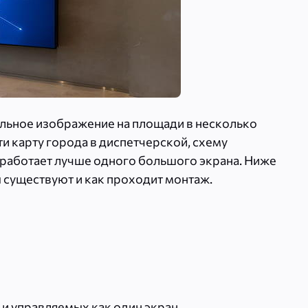
тальное изображение на площади в несколько
ти карту города в диспетчерской, схему
е работает лучше одного большого экрана. Ниже
ы существуют и как проходит монтаж.
и управляемых как один экран.