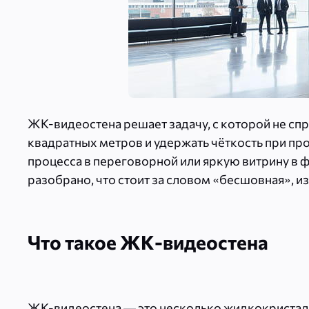
ЖК-видеостена решает задачу, с которой не сп
квадратных метров и удержать чёткость при про
процесса в переговорной или яркую витрину в ф
разобрано, что стоит за словом «бесшовная», и
Что такое ЖК-видеостена
ЖК-видеостена — это несколько жидкокристалл