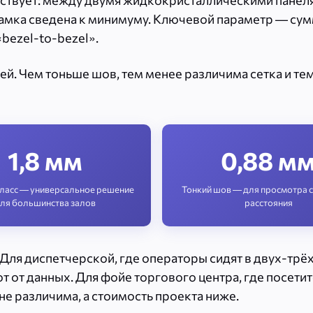
вует: между двумя жидкокристаллическими панелям
 рамка сведена к минимуму. Ключевой параметр — с
bezel-to-bezel».
ей. Чем тоньше шов, тем менее различима сетка и т
1,8 мм
0,88 м
ласс — универсальное решение
Тонкий шов — для просмотра с
ля большинства залов
расстояния
 Для диспетчерской, где операторы сидят в двух-трё
т от данных. Для фойе торгового центра, где посетит
 не различима, а стоимость проекта ниже.