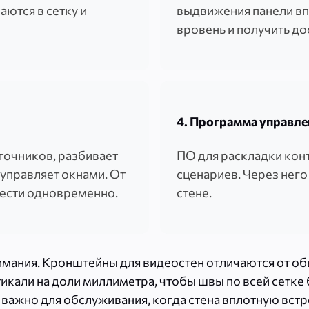
ются в сетку и
выдвижения панели вп
вровень и получить до
4. Программа управл
точников, разбивает
ПО для раскладки конт
 управляет окнами. От
сценариев. Через него 
вести одновременно.
стене.
имания. Кронштейны для видеостен отличаются от о
тикали на доли миллиметра, чтобы швы по всей сетк
 важно для обслуживания, когда стена вплотную встр